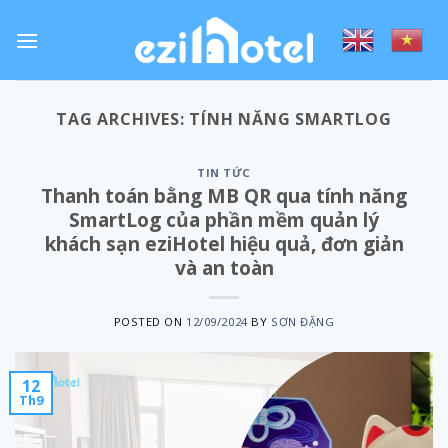
Skip
to
content
TAG ARCHIVES:
TÍNH NĂNG SMARTLOG
TIN TỨC
Thanh toán bằng MB QR qua tính năng
SmartLog của phần mềm quản lý
khách sạn eziHotel hiệu quả, đơn giản
và an toàn
POSTED ON
12/09/2024
BY
SƠN ĐẶNG
12
Th9