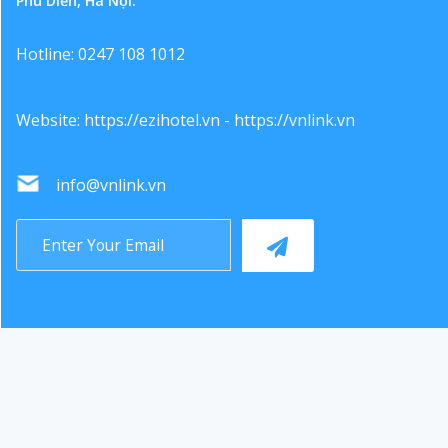
Phú Diễn, Hà Nội.
Hotline: 0247 108 1012
Website:
https://ezihotel.vn
-
https://vnlink.vn
info@vnlink.vn