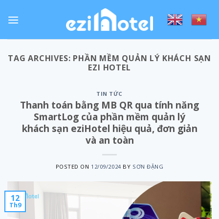
Skip
to
content
TAG ARCHIVES:
PHẦN MỀM QUẢN LÝ KHÁCH SẠN
EZI HOTEL
TIN TỨC
Thanh toán bằng MB QR qua tính năng
SmartLog của phần mềm quản lý
khách sạn eziHotel hiệu quả, đơn giản
và an toàn
POSTED ON
12/09/2024
BY
SƠN ĐẶNG
12
Th9