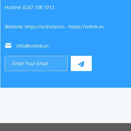
Hotline: 0247 108 1012
Website:
https://ezihotel.vn
-
https://vnlink.vn
info@vnlink.vn