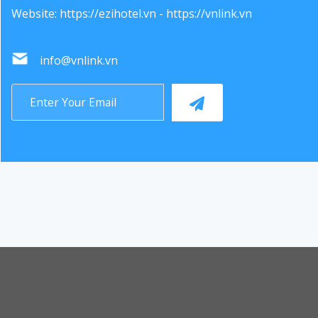
Website:
https://ezihotel.vn
-
https://vnlink.vn
info@vnlink.vn