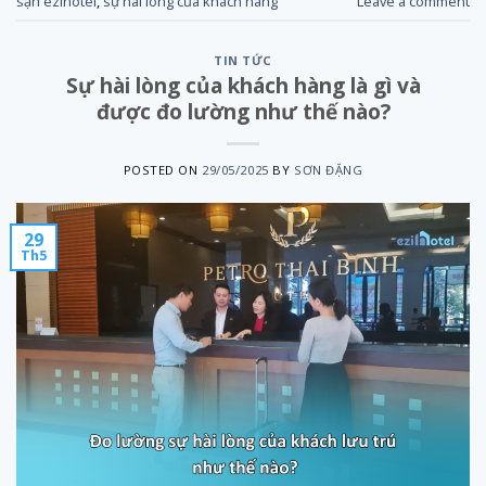
sạn ezihotel
,
sự hài lòng của khách hàng
Leave a comment
TIN TỨC
Sự hài lòng của khách hàng là gì và
được đo lường như thế nào?
POSTED ON
29/05/2025
BY
SƠN ĐẶNG
29
Th5