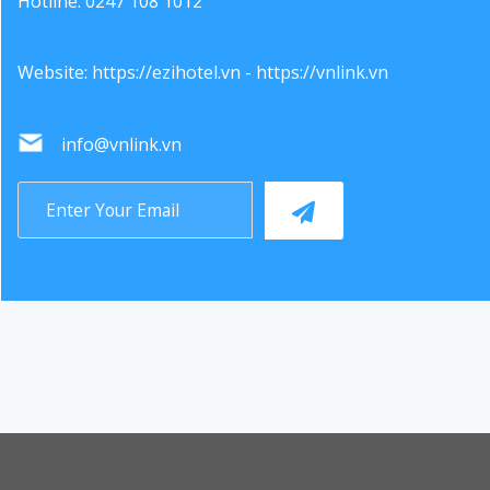
Hotline: 0247 108 1012
Website:
https://ezihotel.vn
-
https://vnlink.vn
info@vnlink.vn