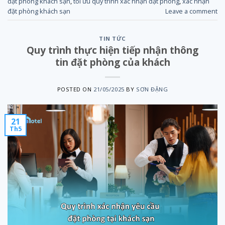
đặt phòng khách sạn
,
tối ưu quy trình xác nhận đặt phòng
,
xác nhận
đặt phòng khách sạn
Leave a comment
TIN TỨC
Quy trình thực hiện tiếp nhận thông
tin đặt phòng của khách
POSTED ON
21/05/2025
BY
SƠN ĐẶNG
21
Th5