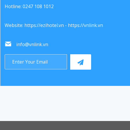
Hotline: 0247 108 1012
Website:
https://ezihotel.vn
-
https://vnlink.vn
info@vnlink.vn