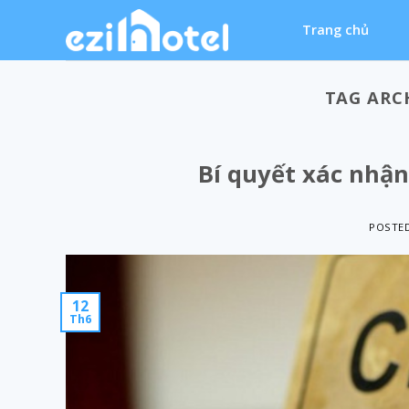
Skip
Trang chủ
to
content
TAG ARC
Bí quyết xác nhậ
POSTE
12
Th6