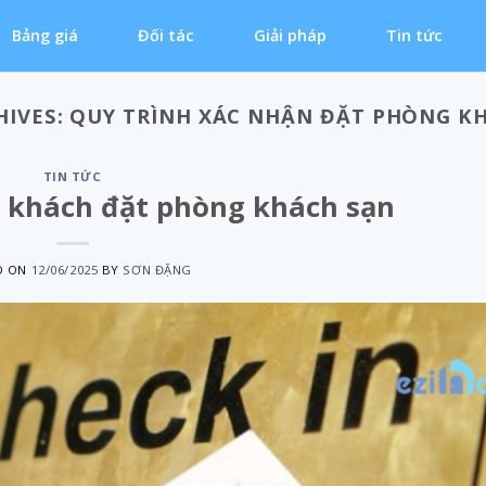
Bảng giá
Đối tác
Giải pháp
Tin tức
HIVES:
QUY TRÌNH XÁC NHẬN ĐẶT PHÒNG K
TIN TỨC
n khách đặt phòng khách sạn
D ON
12/06/2025
BY
SƠN ĐẶNG