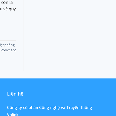
 còn là
u về quy
 đặt phòng
a comment
Liên hệ
Công ty cổ phần Công nghệ và Truyền thông
Vnlink