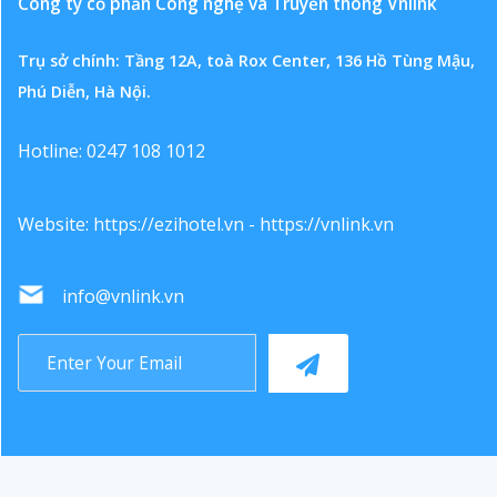
Công ty cổ phần Công nghệ và Truyền thông Vnlink
Trụ sở chính: Tầng 12A, toà Rox Center, 136 Hồ Tùng Mậu,
Phú Diễn, Hà Nội.
Hotline: 0247 108 1012
Website:
https://ezihotel.vn
-
https://vnlink.vn
info@vnlink.vn