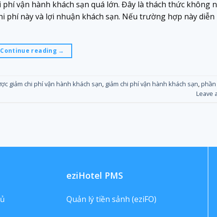
i phí vận hành khách sạn quá lớn. Đây là thách thức không n
i phí này và lợi nhuận khách sạn. Nếu trường hợp này diễn 
Continue reading
→
ược giảm chi phí vận hành khách sạn
,
giảm chi phí vận hành khách sạn
,
phần
Leave 
eziHotel PMS
hủ
Quản lý tiền sảnh (eziFO)