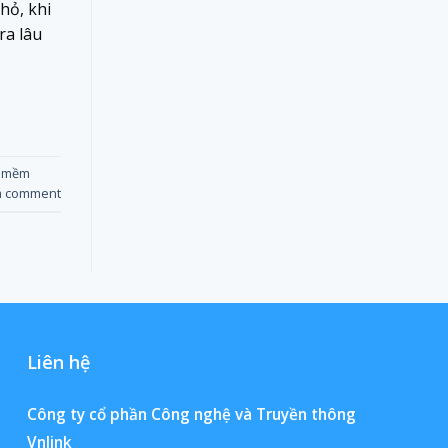
hỏ, khi
ra lâu
 mềm
a comment
Liên hệ
Công ty cổ phần Công nghệ và Truyền thông
Vnlink