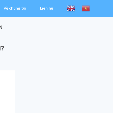
Về chúng tôi
Liên hệ
N
ì?