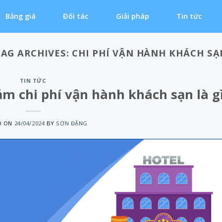
Bảng giá
Đối tác
Giải pháp
Tin tức
TAG ARCHIVES:
CHI PHÍ VẬN HÀNH KHÁCH SẠ
TIN TỨC
ảm chi phí vận hành khách sạn là g
D ON
24/04/2024
BY
SƠN ĐẶNG