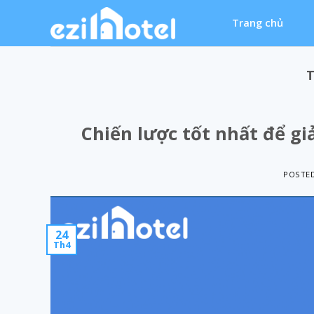
Skip
Trang chủ
to
content
Chiến lược tốt nhất để gi
POSTE
24
Th4