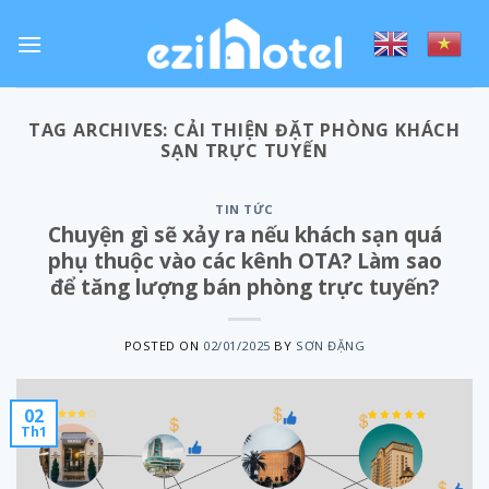
Skip
to
content
TAG ARCHIVES:
CẢI THIỆN ĐẶT PHÒNG KHÁCH
SẠN TRỰC TUYẾN
TIN TỨC
Chuyện gì sẽ xảy ra nếu khách sạn quá
phụ thuộc vào các kênh OTA? Làm sao
để tăng lượng bán phòng trực tuyến?
POSTED ON
02/01/2025
BY
SƠN ĐẶNG
02
Th1