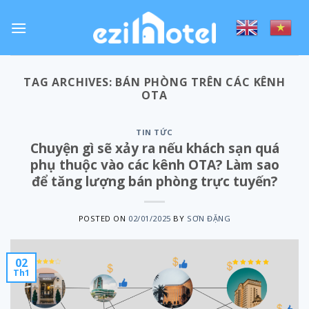
Skip
to
content
TAG ARCHIVES:
BÁN PHÒNG TRÊN CÁC KÊNH
OTA
TIN TỨC
Chuyện gì sẽ xảy ra nếu khách sạn quá
phụ thuộc vào các kênh OTA? Làm sao
để tăng lượng bán phòng trực tuyến?
POSTED ON
02/01/2025
BY
SƠN ĐẶNG
02
Th1