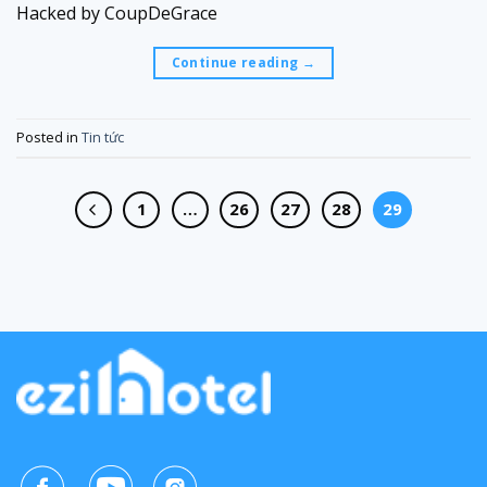
Hacked by CoupDeGrace
Continue reading
→
Posted in
Tin tức
1
…
26
27
28
29