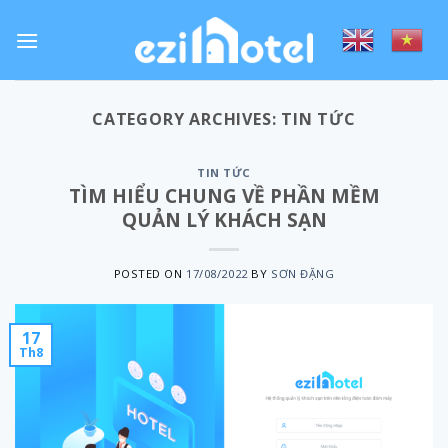
Skip
to
content
CATEGORY ARCHIVES:
TIN TỨC
TIN TỨC
TÌM HIỂU CHUNG VỀ PHẦN MỀM
QUẢN LÝ KHÁCH SẠN
POSTED ON
17/08/2022
BY
SƠN ĐẶNG
17
Th8