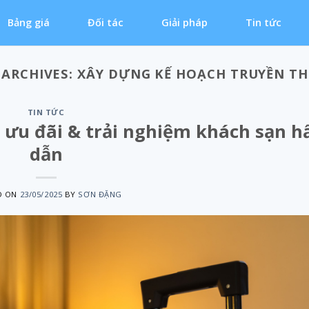
Bảng giá
Đối tác
Giải pháp
Tin tức
 ARCHIVES:
XÂY DỰNG KẾ HOẠCH TRUYỀN T
TIN TỨC
 ưu đãi & trải nghiệm khách sạn h
dẫn
D ON
23/05/2025
BY
SƠN ĐẶNG