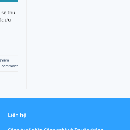
 sẽ thu
ác ưu
nghiệm
a comment
Liên hệ