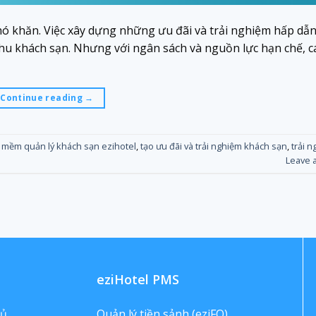
hó khăn. Việc xây dựng những ưu đãi và trải nghiệm hấp dẫn
hu khách sạn. Nhưng với ngân sách và nguồn lực hạn chế, c
Continue reading
→
 mềm quản lý khách sạn ezihotel
,
tạo ưu đãi và trải nghiệm khách sạn
,
trải 
Leave 
eziHotel PMS
hủ
Quản lý tiền sảnh (eziFO)