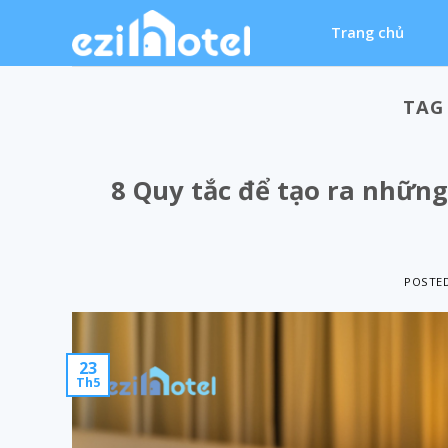
Skip
Trang chủ
to
content
TAG
8 Quy tắc để tạo ra những
POSTE
23
Th5