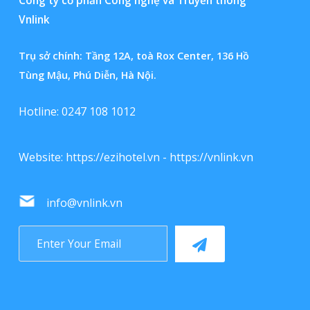
Công ty cổ phần Công nghệ và Truyền thông
Vnlink
Trụ sở chính: Tầng 12A, toà Rox Center, 136 Hồ
Tùng Mậu, Phú Diễn, Hà Nội.
Hotline: 0247 108 1012
Website:
https://ezihotel.vn
-
https://vnlink.vn
info@vnlink.vn