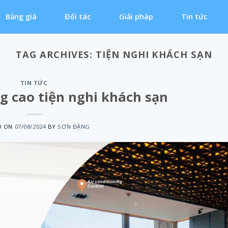
Bảng giá
Đối tác
Giải pháp
Tin tức
TAG ARCHIVES:
TIỆN NGHI KHÁCH SẠN
TIN TỨC
g cao tiện nghi khách sạn
D ON
07/08/2024
BY
SƠN ĐẶNG