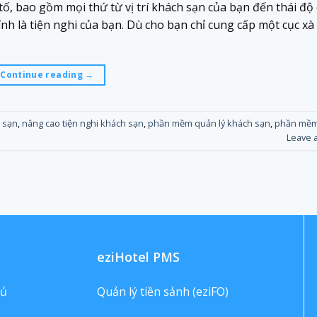
ố, bao gồm mọi thứ từ vị trí khách sạn của bạn đến thái độ
ính là tiện nghi của bạn. Dù cho bạn chỉ cung cấp một cục x
Continue reading
→
h sạn
,
nâng cao tiện nghi khách sạn
,
phần mềm quản lý khách sạn
,
phần mềm
Leave 
eziHotel PMS
hủ
Quản lý tiền sảnh (eziFO)