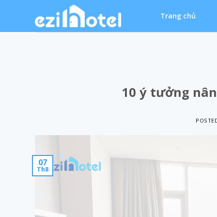
Skip
Trang chủ
to
content
10 ý tưởng nân
POSTE
07
Th8