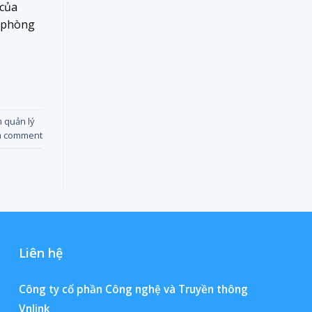
 của
à phòng
 quản lý
a comment
Liên hệ
Công ty cổ phần Công nghệ và Truyền thông
Vnlink