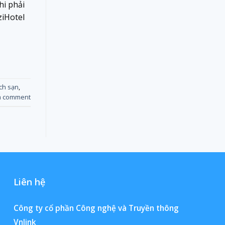
hi phải
ziHotel
ch sạn
,
a comment
Liên hệ
Công ty cổ phần Công nghệ và Truyền thông
Vnlink