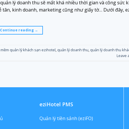
c quản lý doanh thu sẽ mất khá nhiều thời gian và công sức k
 tân, kinh doanh, marketing cũng như giấy tờ… Dưới đây, e
Continue reading
→
 mềm quản lý khách sạn ezihotel
,
quản lý doanh thu
,
quản lý doanh thu khá
Leave 
eziHotel PMS
hủ
Quản lý tiền sảnh (eziFO)