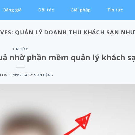
Bảng giá
Đối tác
Giải pháp
Tin tức
IVES:
QUẢN LÝ DOANH THU KHÁCH SẠN NHƯ
TIN TỨC
quả nhờ phần mềm quản lý khách s
D ON
10/09/2024
BY
SƠN ĐẶNG