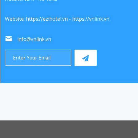
Website:
https://ezihotel.vn
-
https://vnlink.vn
info@vnlink.vn