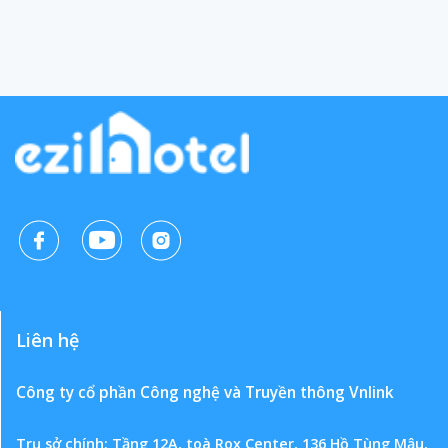
Liên hệ
Công ty cổ phần Công nghệ và Truyền thông Vnlink
Trụ sở chính: Tầng 12A, toà Rox Center, 136 Hồ Tùng Mậu,