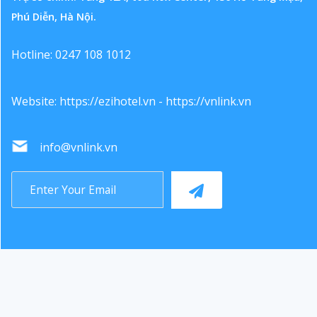
Phú Diễn, Hà Nội.
Hotline: 0247 108 1012
Website:
https://ezihotel.vn
-
https://vnlink.vn
info@vnlink.vn