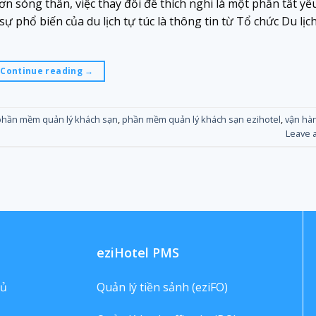
n sóng thần, việc thay đổi để thích nghi là một phần tất yế
ự phổ biến của du lịch tự túc là thông tin từ Tổ chức Du lịc
Continue reading
→
phần mềm quản lý khách sạn
,
phần mềm quản lý khách sạn ezihotel
,
vận hà
Leave 
eziHotel PMS
hủ
Quản lý tiền sảnh (eziFO)