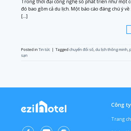
Trong thời đại công nghệ số phát triển như một cơ
đó bao gồm cả du lịch. Một báo cáo đáng chú ý về s
[…]
Posted in
Tin tức
|
Tagged
chuyển đổi số
,
du lịch thông minh
,
sạn
Công ty
Trang c