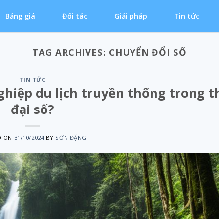
Bảng giá
Đối tác
Giải pháp
Tin tức
TAG ARCHIVES:
CHUYỂN ĐỔI SỐ
TIN TỨC
ghiệp du lịch truyền thống trong t
đại số?
D ON
31/10/2024
BY
SƠN ĐẶNG