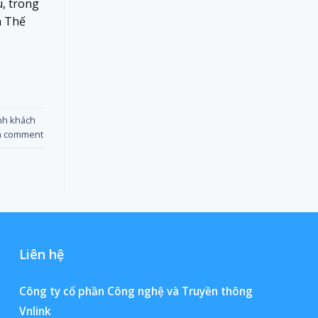
u, trong
h Thế
nh khách
a comment
Liên hệ
Công ty cổ phần Công nghệ và Truyền thông
Vnlink