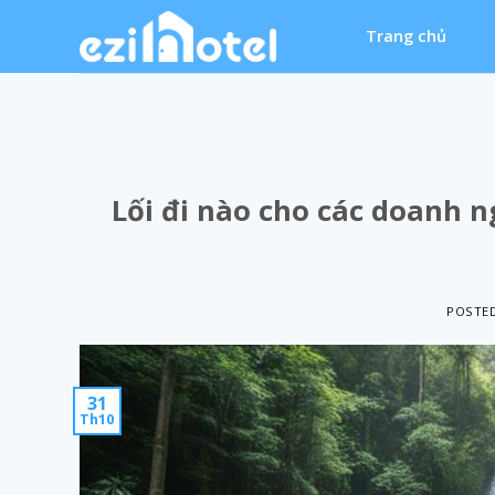
Skip
Trang chủ
to
content
Lối đi nào cho các doanh n
POSTE
31
Th10