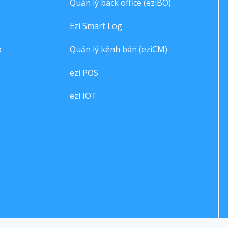
Quản lý back office (eziBO)
Ezi Smart Log
p
Quản lý kênh bán (eziCM)
ezi POS
ezi IOT