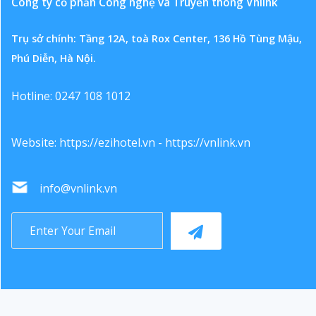
Công ty cổ phần Công nghệ và Truyền thông Vnlink
Trụ sở chính: Tầng 12A, toà Rox Center, 136 Hồ Tùng Mậu,
Phú Diễn, Hà Nội.
Hotline: 0247 108 1012
Website:
https://ezihotel.vn
-
https://vnlink.vn
info@vnlink.vn