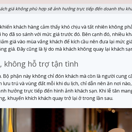
ách giá không phù hợp sẽ ảnh hưởng trực tiếp đến doanh thu kh
khiến khách hàng cảm thấy khó chịu và tất nhiên không phải
khi họ đã so sánh với mức giá trước đó. Bên cạnh đó, nhiều 
ảm giá vào mùa vắng khách để kích cầu nên đưa lại mức gi
ng giá. Đây cũng là lý do mà khách không quay lại khách sạ
, không hỗ trợ tận tình
n. Bộ phận này không chỉ đón khách mà còn là người cung cấ
h lưu trú và vùng đất mỗi khi du lịch, chỉ dẫn nên ăn nơi nào
 ảnh hưởng trực tiếp đến hình ảnh khách sạn. Khi lễ tân mang 
g, khuyến khích khách quay trở lại ở trong lần sau.