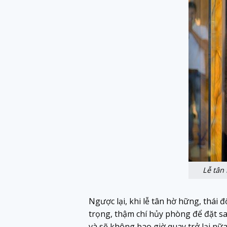
Lễ tân
Ngược lại, khi lễ tân hờ hững, thái 
trọng, thậm chí hủy phòng để đặt s
và sẽ không bao giờ quay trở lại nữa