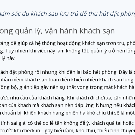
hăm sóc du khách sau lưu trú để thu hút đặt phòng
ong quản lý, vận hành khách sạn
tảng để giúp cả hệ thống hoạt động khách sạn trơn tru, phố
 Tuy nhiên khi việc này làm không tốt, quản lý trở nên lỏ
 lý này:
hách đặt phòng rồi nhưng khi đến lại báo hết phòng. Đây là 
 phần mềm khách sạn toàn diện khiến nhiều khách sạn lúng 
ng bộ, gián tiếp gây nên sự thất vọng trong mắt khách hà
ược nhu cầu của khách hàng. Khi khách đi chơi xa, cần nhữ
 bản của khách mà khách sạn nên đáp ứng. Nhưng nếu khách
h chuẩn bị, khiến khách hàng phiền hà khó chịu thì sẽ là một 
tính sai giá, có thể do lễ tân không để ý, khách quá tải ho
 trước khi check in… gây hiểu lầm, khó chịu, thiếu tính chu