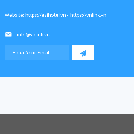
Website:
https://ezihotel.vn
-
https://vnlink.vn
info@vnlink.vn