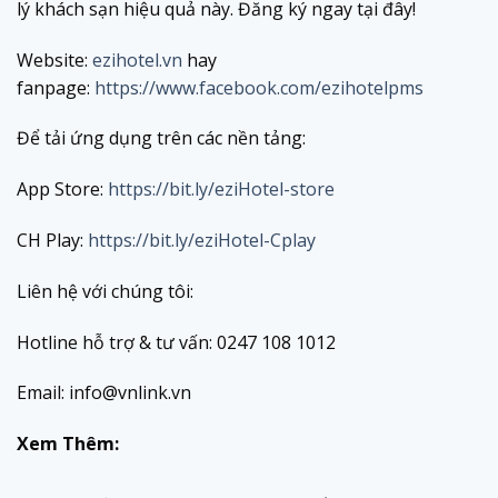
lý khách sạn hiệu quả này. Đăng ký ngay tại đây!
Website:
ezihotel.vn
hay
fanpage:
https://www.facebook.com/ezihotelpms
Để tải ứng dụng trên các nền tảng:
App Store:
https://bit.ly/eziHotel-store
CH Play:
https://bit.ly/eziHotel-Cplay
Liên hệ với chúng tôi:
Hotline hỗ trợ & tư vấn: 0247 108 1012
Email: info@vnlink.vn
Xem Thêm: