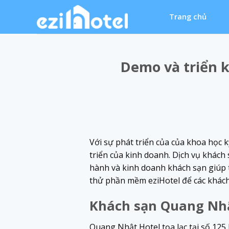
Skip
Trang chủ
to
content
Demo và triển 
Với sự phát triển của của khoa học kỹ
triển của kinh doanh. Dịch vụ khách
hành và kinh doanh khách sạn giúp 
thử phần mềm eziHotel để các khách
Khách sạn Quang Nh
Quang Nhật Hotel tọa lạc tại số
125 