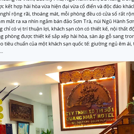
ợc kết hợp hài hòa vừa hiện đại vừa cổ điển và độc đáo khách
nghỉ rộng rãi, thoáng mát, mỗi phòng đều có cửa sổ rất rộ
m mắt ra xa nhìn ngắm bán đảo Sơn Trà, núi Ngũ Hành Sơn
ỉ có vị trí thuận lợi, khách sạn còn có thiết kế, nội thất 
ng phòng được thiết kế sắp xếp hài hòa, sàn áp gỗ sang tro
heo tiêu chuẩn của một khách sạn quốc tế: giường ngủ êm ái, t
 …