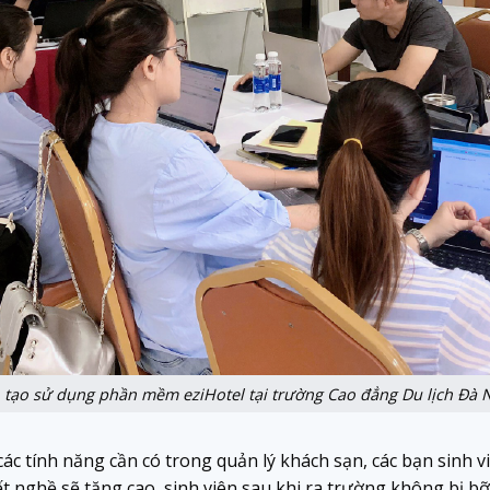
 tạo sử dụng phần mềm eziHotel tại trường Cao đẳng Du lịch Đà 
c tính năng cần có trong quản lý khách sạn, các bạn sinh v
biết nghề sẽ tăng cao, sinh viên sau khi ra trường không bị