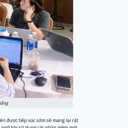
Nẵng
iên được tiếp xúc sớm sẽ mang lại rất
 bỡ ngỡ khi sử dụng các phần mềm mới,