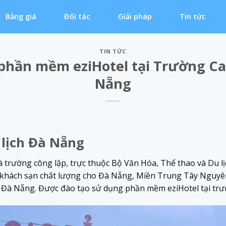
Bảng giá
Đối tác
Giải pháp
Tin tức
TIN TỨC
phần mềm eziHotel tại Trường Ca
Nẵng
lịch Đà Nẵng
 trường công lập, trực thuộc Bộ Văn Hóa, Thể thao và Du l
h khách sạn chất lượng cho Đà Nẵng, Miền Trung Tây Nguyên
i Đà Nẵng. Được đào tạo sử dụng phần mềm eziHotel tại trư