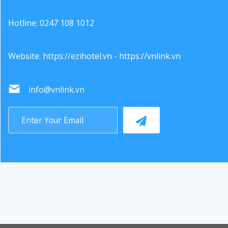
Hotline: 0247 108 1012
Website:
https://ezihotel.vn
-
https://vnlink.vn
info@vnlink.vn