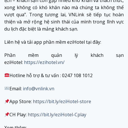
lịch – khách sạn còn gặp nhiều khó khăn và thách thức,
xong không có khó khăn nào mà chúng ta không thể
vượt qua”. Trong tương lai, VNLink sẽ tiếp tục hoàn
thiện và mở rộng hệ sinh thái của mình trong lĩnh vực
du lịch đặc biệt là mảng khách sạn.
Liên hệ và tải app phần mềm eziHotel tại đây:
Phần mềm quản lý khách sạn
eziHotel:
https://ezihotel.vn/
Hotline hỗ trợ & tư vấn : 0247 108 1012
Email:
info@vnlink.vn
App Store:
https://bit.ly/eziHotel-store
CH Play:
https://bit.ly/eziHotel-Cplay
Xem thêm: