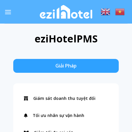
Skip
to
content
eziHotelPMS
Giải Pháp
Giám sát doanh thu tuyệt đối
Tối ưu nhân sự vận hành