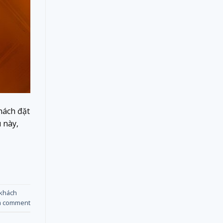
hách đặt
 này,
 khách
a comment