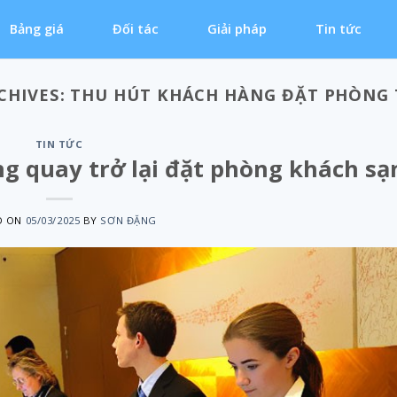
Bảng giá
Đối tác
Giải pháp
Tin tức
CHIVES:
THU HÚT KHÁCH HÀNG ĐẶT PHÒNG 
TIN TỨC
g quay trở lại đặt phòng khách sạ
D ON
05/03/2025
BY
SƠN ĐẶNG