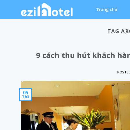
Skip
Trang chủ
to
content
TAG AR
9 cách thu hút khách hàn
POSTE
05
Th3