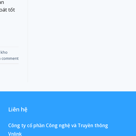
an
oát tốt
 kho
a comment
Liên hệ
Công ty cổ phần Công nghệ và Truyền thông
Vnlink