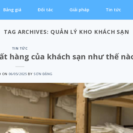
Bảng giá
Đối tác
Giải pháp
Tin tức
TAG ARCHIVES:
QUẢN LÝ KHO KHÁCH SẠN
TIN TỨC
ất hàng của khách sạn như thế nà
D ON
06/05/2025
BY
SƠN ĐẶNG