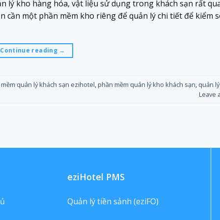
ản lý kho hàng hóa, vật liệu sử dụng trong khách sạn rất qu
n cần một phần mềm kho riêng để quản lý chi tiết để kiểm s
Continue reading
→
 mềm quản lý khách sạn ezihotel
,
phần mềm quản lý kho khách sạn
,
quản lý
Leave 
eziHotel PMS
hủ
Quản lý tiền sảnh (eziFO)