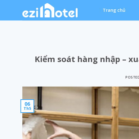
Skip
Trang chủ
to
content
Kiểm soát hàng nhập – xu
POSTE
06
Th5