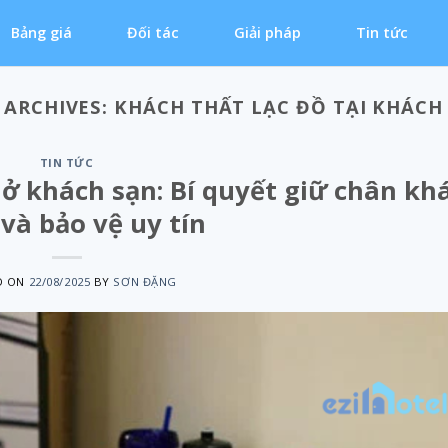
Bảng giá
Đối tác
Giải pháp
Tin tức
 ARCHIVES:
KHÁCH THẤT LẠC ĐỒ TẠI KHÁCH
TIN TỨC
ở khách sạn: Bí quyết giữ chân kh
và bảo vệ uy tín
D ON
22/08/2025
BY
SƠN ĐẶNG