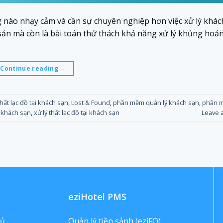
g nào nhạy cảm và cần sự chuyên nghiệp hơn việc xử lý khác
 sản mà còn là bài toán thử thách khả năng xử lý khủng hoả
Continue reading
→
hất lạc đồ tại khách sạn
,
Lost & Found
,
phần mềm quản lý khách sạn
,
phần 
i khách sạn
,
xử lý thất lạc đồ tại khách sạn
Leave 
eziHotel PMS
hủ
Quản lý tiền sảnh (eziFO)