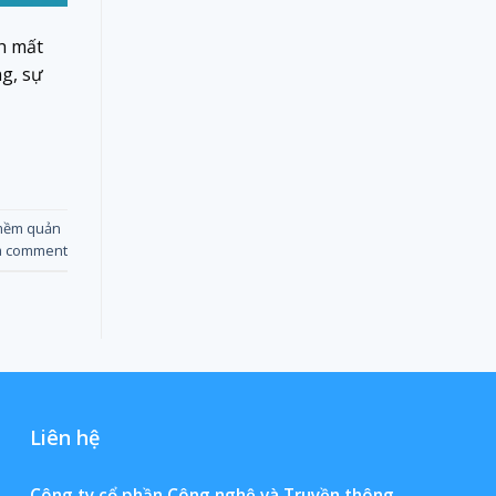
h mất
ng, sự
mềm quản
a comment
Liên hệ
Công ty cổ phần Công nghệ và Truyền thông