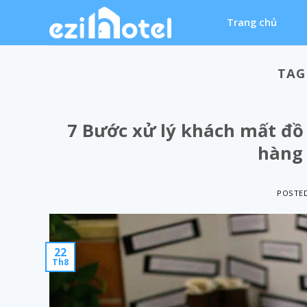
Skip
Trang chủ
to
content
TAG
7 Bước xử lý khách mất đồ 
hàng 
POSTE
22
Th8