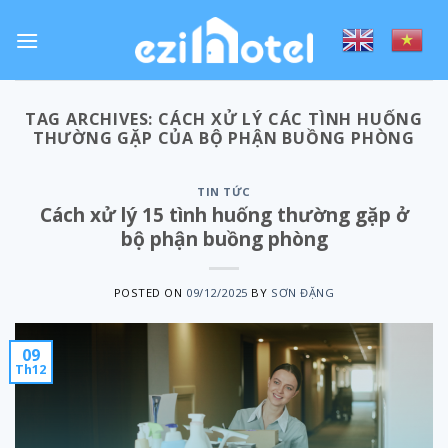
Skip
to
content
TAG ARCHIVES:
CÁCH XỬ LÝ CÁC TÌNH HUỐNG
THƯỜNG GẶP CỦA BỘ PHẬN BUỒNG PHÒNG
TIN TỨC
Cách xử lý 15 tình huống thường gặp ở
bộ phận buồng phòng
POSTED ON
09/12/2025
BY
SƠN ĐẶNG
09
Th12