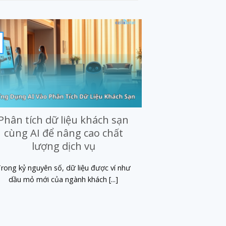
31
Th10
Phân tích dữ liệu khách sạn
6 bí quyết
cùng AI để nâng cao chất
booking kh
lượng dịch vụ
Khách sạn ngày cà
liệt, việc lấp
rong kỷ nguyên số, dữ liệu được ví như
dầu mỏ mới của ngành khách [...]