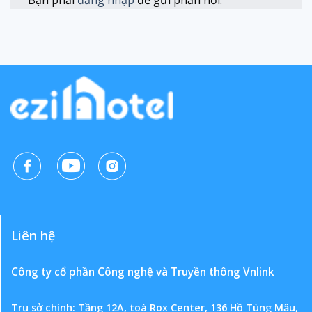
Bạn phải
đăng nhập
để gửi phản hồi.
Liên hệ
Công ty cổ phần Công nghệ và Truyền thông Vnlink
Trụ sở chính: Tầng 12A, toà Rox Center, 136 Hồ Tùng Mậu,