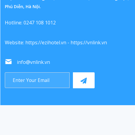
Phú Diễn, Hà Nội.
Hotline: 0247 108 1012
Website:
https://ezihotel.vn
-
https://vnlink.vn
info@vnlink.vn