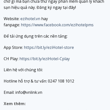
chờ gì mà bạn chưa thử ngay phần mềm quản lý khách
sạn hiệu quả này. Đăng ký ngay tại đây!
Website:
ezihotel.vn
hay
fanpage:
https://www.facebook.com/ezihotelpms
Để tải ứng dụng trên các nền tảng:
App Store:
https://bit.ly/eziHotel-store
CH Play:
https://bit.ly/eziHotel-Cplay
Liên hệ với chúng tôi:
Hotline hỗ trợ & tư vấn: 0247 108 1012
Email: info@vnlink.vn
Xem thêm: