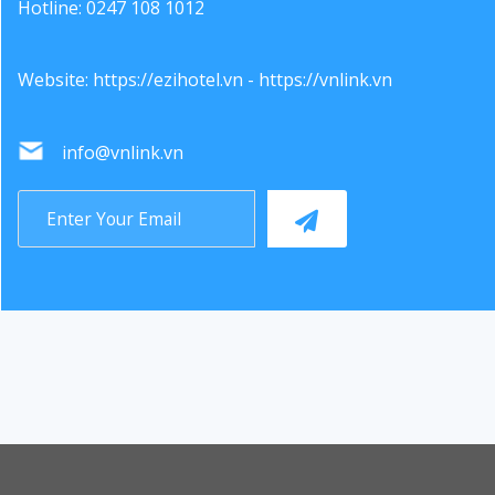
Hotline: 0247 108 1012
Website:
https://ezihotel.vn
-
https://vnlink.vn
info@vnlink.vn