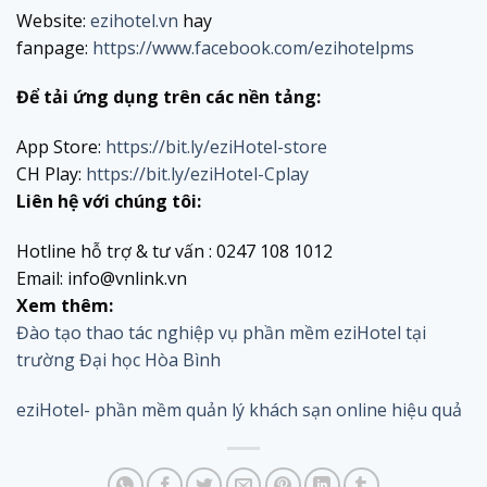
Website:
ezihotel.vn
hay
fanpage:
https://www.facebook.com/ezihotelpms
Để tải ứng dụng trên các nền tảng:
App Store:
https://bit.ly/eziHotel-store
CH Play:
https://bit.ly/eziHotel-Cplay
Liên hệ với chúng tôi:
Hotline hỗ trợ & tư vấn : 0247 108 1012
Email: info@vnlink.vn
Xem thêm:
Đào tạo thao tác nghiệp vụ phần mềm eziHotel tại
trường Đại học Hòa Bình
eziHotel- phần mềm quản lý khách sạn online hiệu quả