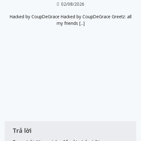
02/08/2026
Hacked by CoupDeGrace Hacked by CoupDeGrace Greetz: all
my friends [...]
Trả lời