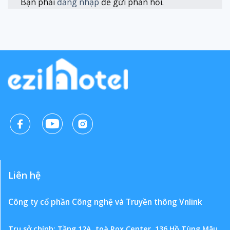
Bạn phải
đăng nhập
để gửi phản hồi.
Liên hệ
Công ty cổ phần Công nghệ và Truyền thông Vnlink
Trụ sở chính: Tầng 12A, toà Rox Center, 136 Hồ Tùng Mậu,