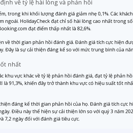
ịnh về tỷ lệ hài lòng và phản hồi
điểm, trong khi khối lượng đánh giá giảm nhẹ 0,1%. Các khá
ăm ngoái. HolidayCheck đạt chỉ số hài lòng cao nhất trong s
 Booking.com đạt điểm thấp nhất là 82,6%.
iện về thời gian phản hồi đánh giá. Đánh giá tích cực hiện đư
y. Đây là sự cải thiện đáng kể so với mức trung bình của nă
tốt nhất
c khu vực khác về tỷ lệ phản hồi đánh giá, đạt tỷ lệ phản hồ
 là 91,3%, khiến đây trở thành khu vực có hiệu suất tốt nhấ
iện đáng kể thời gian phản hồi của họ. Đánh giá tích cực hi
ngày. Điều này thể hiện sự cải thiện lớn so với quý 3 năm 20
và 7,2 ngày đối với đánh giá tiêu cực.