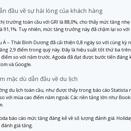
ẫn đầu về sự hài lòng của khách hàng
ị trường toàn cầu với GRI là 88,0%, cho thấy mức tăng nhẹ 
à 91,1%. Tuy nhiên, mức tăng trưởng này đã chậm lại so với
 Á – Thái Bình Dương đã cải thiện 0,8 ngày so với cùng kỳ n
tăng 2,9 điểm trong quý này. Đây là hiệu suất tốt thứ ba tr
9 điểm so với năm trước. Agoda đã đạt được bước tiến đáng 
com và Google.
m mặc dù dẫn đầu về du lịch
ờng du lịch toàn cầu, như được thấy trong báo cáo Statista 
so với mùa cao điểm năm ngoái. Các nền tảng lớn như Book
m.
goda báo cáo mức tăng đáng kể về số lượng đánh giá. Holid
 đánh giá tăng.