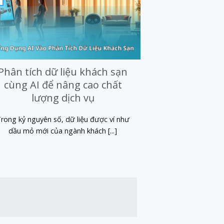
Phân tích dữ liệu khách sạn
6 bí quyết
cùng AI để nâng cao chất
booking kh
lượng dịch vụ
Khách sạn ngày cà
liệt, việc lấp
rong kỷ nguyên số, dữ liệu được ví như
dầu mỏ mới của ngành khách [...]