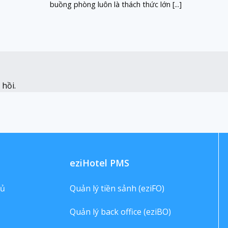
buồng phòng luôn là thách thức lớn [...]
hồi.
eziHotel PMS
hủ
Quản lý tiền sảnh (eziFO)
Quản lý back office (eziBO)