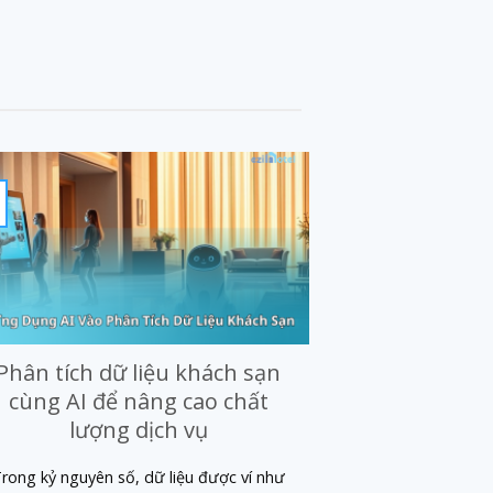
31
Th10
Phân tích dữ liệu khách sạn
6 bí quyết
cùng AI để nâng cao chất
booking kh
lượng dịch vụ
Khách sạn ngày cà
liệt, việc lấp
rong kỷ nguyên số, dữ liệu được ví như