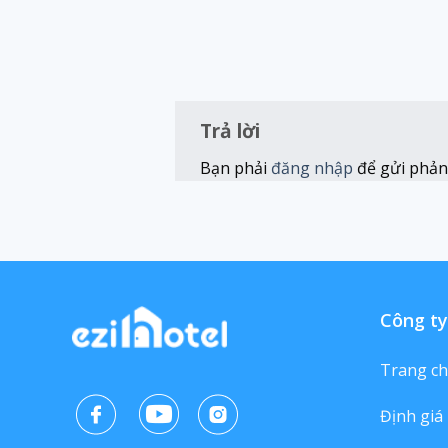
Trả lời
Bạn phải
đăng nhập
để gửi phản 
Công ty
Trang c
Định giá