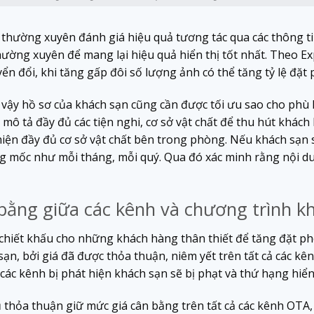
thường xuyên đánh giá hiệu quả tương tác qua các thông tin
ường xuyên để mang lại hiệu quả hiển thị tốt nhất. Theo Ex
n đổi, khi tăng gấp đôi số lượng ảnh có thể tăng tỷ lệ đặt 
 vậy hồ sơ của khách sạn cũng cần được tối ưu sao cho phù 
ô tả đầy đủ các tiện nghi, cơ sở vật chất để thu hút khách 
 hiện đầy đủ cơ sở vật chất bên trong phòng. Nếu khách sạn
ừng mốc như mỗi tháng, mỗi quý. Qua đó xác minh rằng nội 
bằng giữa các kênh và chương trình k
hiết khấu cho những khách hàng thân thiết để tăng đặt p
sạn, bởi giá đã được thỏa thuận, niêm yết trên tất cả các k
các kênh bị phát hiện khách sạn sẽ bị phạt và thứ hạng hiển
ủ thỏa thuận giữ mức giá cân bằng trên tất cả các kênh OT