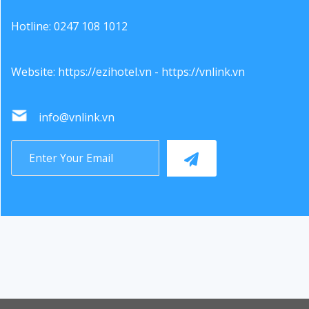
Hotline: 0247 108 1012
Website:
https://ezihotel.vn
-
https://vnlink.vn
info@vnlink.vn