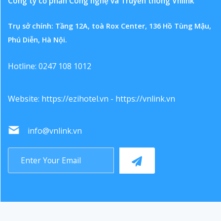
Công ty cổ phần Công nghệ và Truyền thông Vnlink
Trụ sở chính: Tầng 12A, toà Rox Center, 136 Hồ Tùng Mậu,
Phú Diễn, Hà Nội.
Hotline: 0247 108 1012
Website:
https://ezihotel.vn
-
https://vnlink.vn
info@vnlink.vn