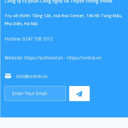
Công ty cổ phần Công nghệ và Truyền thông Vnlink
Trụ sở chính: Tầng 12A, toà Rox Center, 136 Hồ Tùng Mậu,
Phú Diễn, Hà Nội.
Hotline: 0247 108 1012
Website:
https://ezihotel.vn
-
https://vnlink.vn
info@vnlink.vn