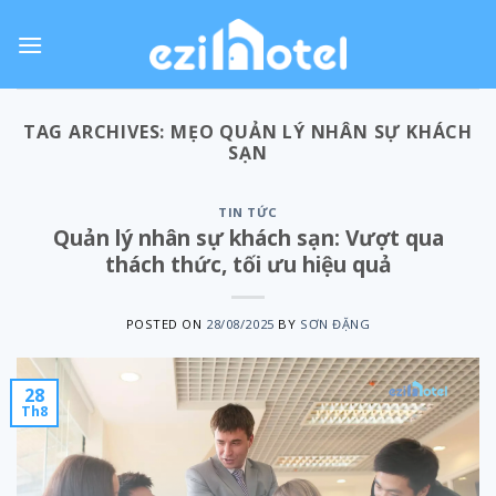
Skip
to
content
TAG ARCHIVES:
MẸO QUẢN LÝ NHÂN SỰ KHÁCH
SẠN
TIN TỨC
Quản lý nhân sự khách sạn: Vượt qua
thách thức, tối ưu hiệu quả
POSTED ON
28/08/2025
BY
SƠN ĐẶNG
28
Th8