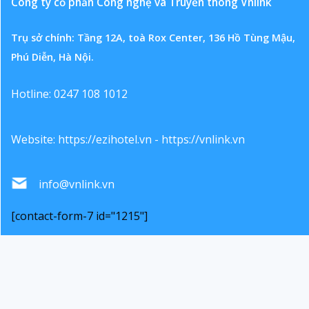
Công ty cổ phần Công nghệ và Truyền thông Vnlink
Trụ sở chính: Tầng 12A, toà Rox Center, 136 Hồ Tùng Mậu,
Phú Diễn, Hà Nội.
Hotline: 0247 108 1012
Website:
https://ezihotel.vn
-
https://vnlink.vn
info@vnlink.vn
[contact-form-7 id="1215"]