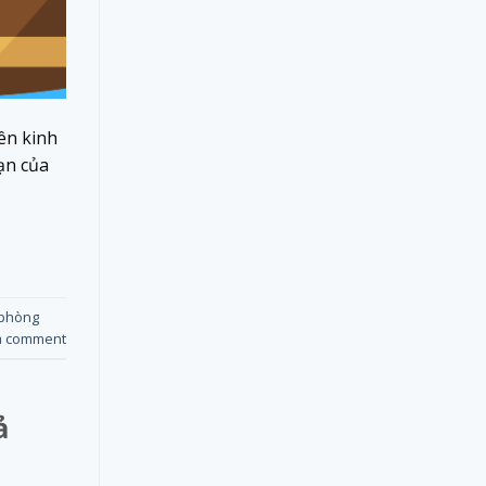
ên kinh
ạn của
 phòng
a comment
ả