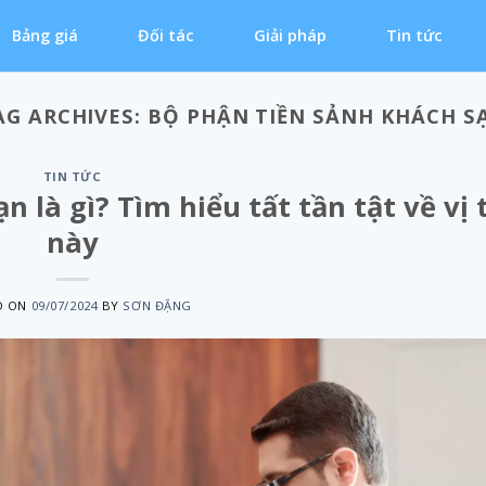
Bảng giá
Đối tác
Giải pháp
Tin tức
AG ARCHIVES:
BỘ PHẬN TIỀN SẢNH KHÁCH S
TIN TỨC
 là gì? Tìm hiểu tất tần tật về vị t
này
D ON
09/07/2024
BY
SƠN ĐẶNG