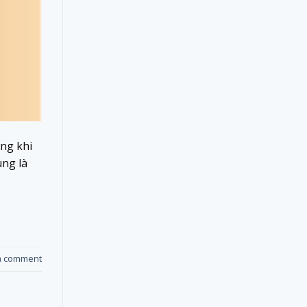
ng khi
ung là
a comment