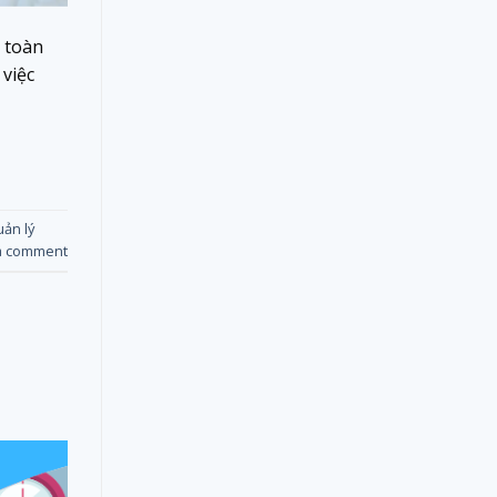
 toàn
 việc
ản lý
a comment