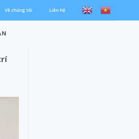
Về chúng tôi
Liên hệ
ẠN
rí