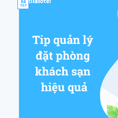
04
Th7