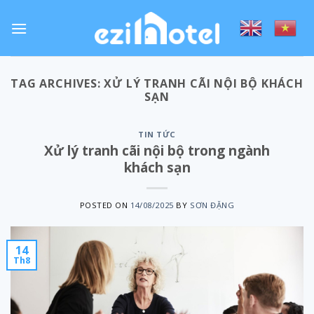
Skip
to
content
TAG ARCHIVES:
XỬ LÝ TRANH CÃI NỘI BỘ KHÁCH
SẠN
TIN TỨC
Xử lý tranh cãi nội bộ trong ngành
khách sạn
POSTED ON
14/08/2025
BY
SƠN ĐẶNG
14
Th8