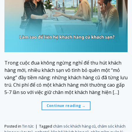
Trong cuộc đua không ngừng nghỉ để thu hút khách
hàng mới, nhiều khách sạn vô tình bỏ quên một “mỏ
vàng” đầy tiềm năng: những khách hàng cũ đã từng lưu
trú. Chi phí để có một khách hàng mới thường cao gấp
5-7 lần so với việc giữ chân một khách hàng hiện […]
Continue reading
→
Posted in
Tin tức
|
Tagged
chăm sóc khách hàng cũ
,
chăm sóc khách
hàng sau lưu trú
,
ezihotel
,
liên hệ khách hàng cũ
,
phần mềm quản lý