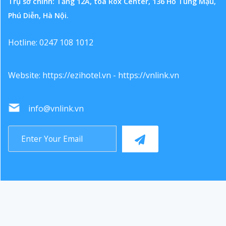
Trụ sở chính: Tầng 12A, toà Rox Center, 136 Hồ Tùng Mậu,
Phú Diễn, Hà Nội.
Hotline: 0247 108 1012
Website:
https://ezihotel.vn
-
https://vnlink.vn
info@vnlink.vn