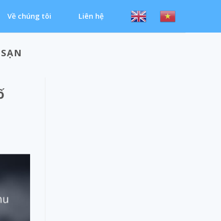
Về chúng tôi
Liên hệ
 SẠN
ố