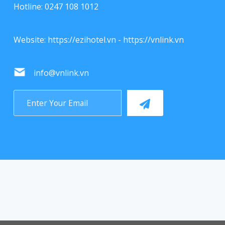
Hotline: 0247 108 1012
Website:
https://ezihotel.vn
-
https://vnlink.vn
info@vnlink.vn