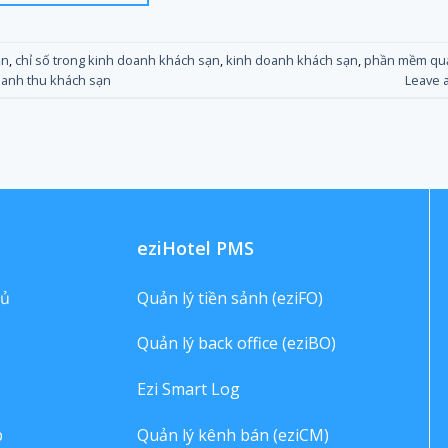
ạn
,
chỉ số trong kinh doanh khách sạn
,
kinh doanh khách sạn
,
phần mềm quả
oanh thu khách sạn
Leave 
eziHotel PMS
hủ
Quản lý tiền sảnh (eziFO)
Quản lý back office (eziBO)
Ezi Smart Log
p
Quản lý kênh bán (eziCM)