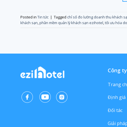
Posted in
Tin tức
|
Tagged
chỉ số đo lường doanh thu khách s
khách sạn
,
phần mềm quản lý khách sạn ezihotel
,
tối ưu hóa d
Công ty
Trang c
Định giá
Đối tác
Giải phá