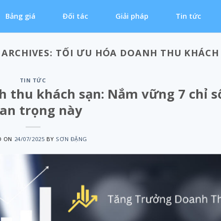
Bảng giá
Đối tác
Giải pháp
Tin tức
 ARCHIVES:
TỐI ƯU HÓA DOANH THU KHÁCH
TIN TỨC
h thu khách sạn: Nắm vững 7 chỉ s
an trọng này
D ON
24/07/2025
BY
SƠN ĐẶNG