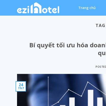
Skip
Trang chủ
to
content
TAG
Bí quyết tối ưu hóa doan
qu
POSTE
24
Th7