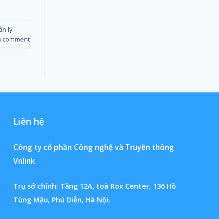
n lý
a comment
Liên hệ
Công ty cổ phần Công nghệ và Truyền thông
Vnlink
Trụ sở chính: Tầng 12A, toà Rox Center, 136 Hồ
Tùng Mậu, Phú Diễn, Hà Nội.