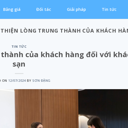
Bảng giá
Đối tác
Giải pháp
Tin tức
I THIỆN LÒNG TRUNG THÀNH CỦA KHÁCH HÀ
TIN TỨC
ng thành của khách hàng đối với kh
sạn
D ON
12/07/2024
BY
SƠN ĐẶNG