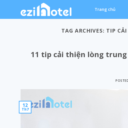
Skip
Trang chủ
to
content
TAG ARCHIVES:
TIP CẢ
11 tip cải thiện lòng tru
POSTE
12
Th7