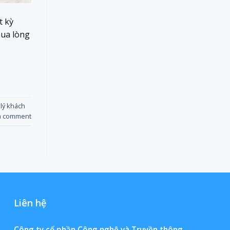
t kỳ
mua lòng
lý khách
a comment
Liên hệ
Công ty cổ phần Công nghệ và Truyền thông