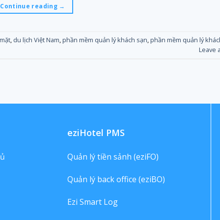
Continue reading
→
 mặt
,
du lịch Việt Nam
,
phần mềm quản lý khách sạn
,
phần mềm quản lý khác
Leave 
eziHotel PMS
hủ
Quản lý tiền sảnh (eziFO)
Quản lý back office (eziBO)
Ezi Smart Log