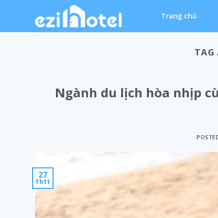
Skip
Trang chủ
to
content
TAG
Ngành du lịch hòa nhịp c
POSTE
27
Th11