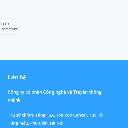
h sạn
a comment
Liên hệ
Công ty cổ phần Công nghệ và Truyền thông
Vnlink
Trụ sở chính: Tầng 12A, toà Rox Center, 136 Hồ
Tùng Mậu, Phú Diễn, Hà Nội.