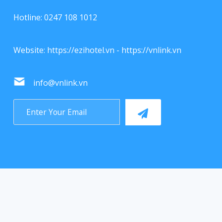
Hotline: 0247 108 1012
Website:
https://ezihotel.vn
-
https://vnlink.vn
info@vnlink.vn