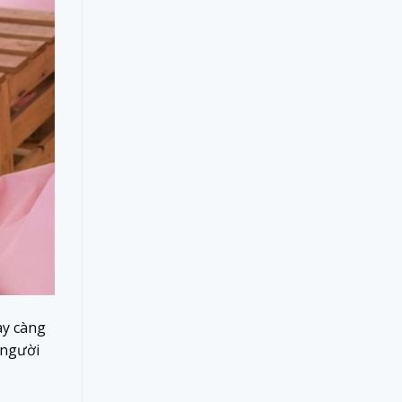
ày càng
 người