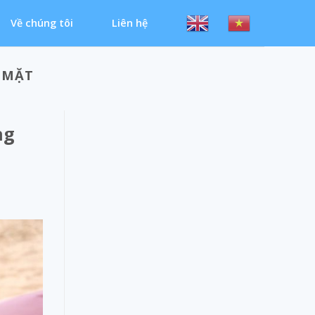
Về chúng tôi
Liên hệ
 MẶT
ng