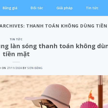
Bảng giá
Đối tác
Giải pháp
Tin tức
 ARCHIVES:
THANH TOÁN KHÔNG DÙNG TIỀN
TIN TỨC
ùng làn sóng thanh toán không dù
tiền mặt
D ON
27/11/2024
BY
SƠN ĐẶNG