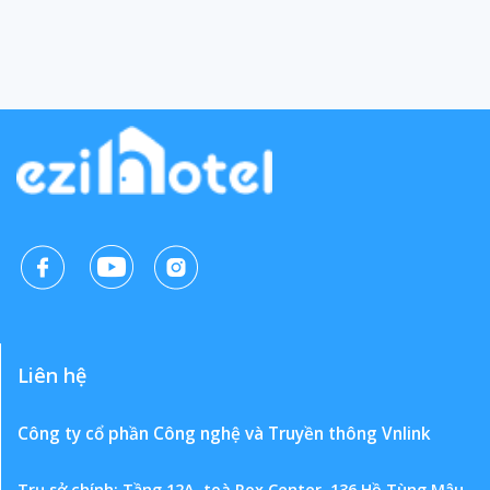
Liên hệ
Công ty cổ phần Công nghệ và Truyền thông Vnlink
Trụ sở chính: Tầng 12A, toà Rox Center, 136 Hồ Tùng Mậu,