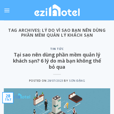
Skip
to
content
TAG ARCHIVES:
LÝ DO VÌ SAO BẠN NÊN DÙNG
PHẦN MỀM QUẢN LÝ KHÁCH SẠN
TIN TỨC
Tại sao nên dùng phần mềm quản lý
khách sạn? 6 lý do mà bạn không thể
bỏ qua
POSTED ON
28/07/2023
BY
SƠN ĐẶNG
28
Th7