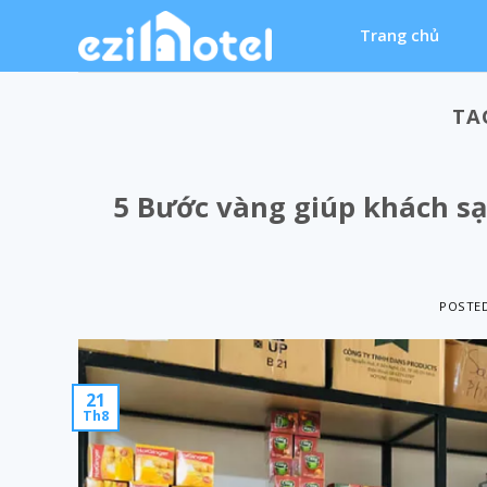
Skip
Trang chủ
to
content
TA
5 Bước vàng giúp khách sạ
POSTE
21
Th8