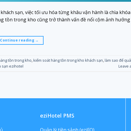
khách sạn, việc tối ưu hóa từng khâu vận hành là chìa khóa
àng tồn trong kho cũng trở thành vấn đề nổi cộm ảnh hưởng
Continue reading
→
hàng tồn trong kho
,
kiểm soát hàng tồn trong kho khách sạn
,
làm sao để quả
 sạn ezihotel
Leave 
eziHotel PMS
hủ
Quản lý tiền sảnh (eziFO)