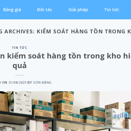
Bảng giá
Đối tác
Giải pháp
Tin tức
G ARCHIVES:
KIỂM SOÁT HÀNG TỒN TRONG 
TIN TỨC
n kiểm soát hàng tồn trong kho h
quả
D ON
21/08/2025
BY
SƠN ĐẶNG