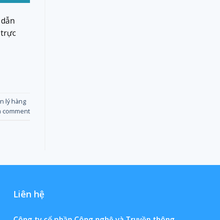
 dẫn
 trực
n lý hàng
a comment
Liên hệ
Công ty cổ phần Công nghệ và Truyền thông